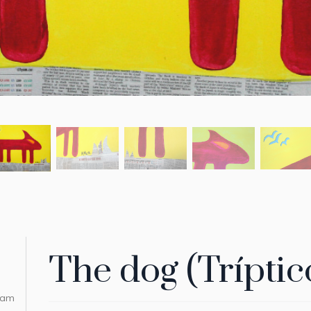
The dog (Tríptic
 am