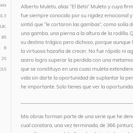
Tela
Alberto Muleto, alias “El Beto” Muleto y cuya f
fue siempre conocido por su rigidez emocional y 
81.3
sintió que “le cortaron las gambas”, como solía de
 UK.
una gamba, una pierna a la altura de la rodilla.
85
su destino trágico pero dichoso, porque aunque l
8
la virtuosa hazaña de crecer. No fue rápido ni a
25
acero logro superar la perdida con una metamor
que se constituyo en una cuasi muleta extendiend
015
vida sin darte la oportunidad de suplantar la p
he importante. Solo tienes que ver la oportunid
__________________________________________
Mis obras forman parte de una serie que he de
cual constara, una vez terminada, de 366 pintu