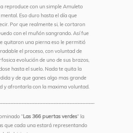
irma reproduce con un simple Amuleto
mental. Eso duro hasta el día que
cir. Por que realmente si, le cortaron
 Quedo con el muñón sangrando. Así fue
e quitaron una pierna eso le permitió
gradable el proceso, con voluntad de
fosica evolución de uno de sus brazos,
ose hasta el suelo. Nada te quita la
erdida y de que ganes algo mas grande
ad y afrontarla con la maxima voluntad.
_________________________________________________
nominado “
Las 366 puertas verdes
” la
ras que cada una estará representando