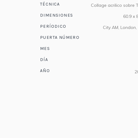
TÉCNICA
Collage acrilico sobre 
DIMENSIONES
60.9 x 
PERÍODICO
City AM, London,
PUERTA NÚMERO
MES
DÍA
AÑO
2